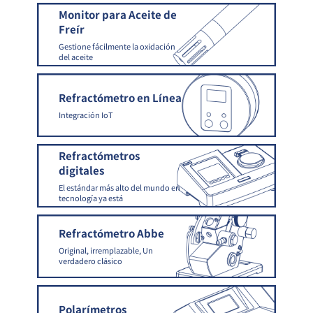
Monitor para Aceite de
Freír
Gestione fácilmente la oxidación
del aceite
Refractómetro en Línea
Integración IoT
Refractómetros
digitales
El estándar más alto del mundo en
tecnología ya está
Refractómetro Abbe
Original, irremplazable, Un
verdadero clásico
Polarímetros