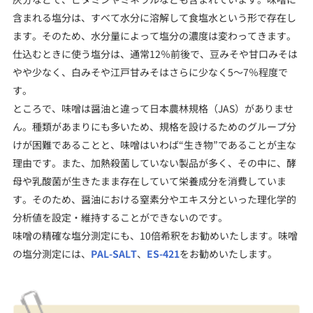
含まれる塩分は、すべて水分に溶解して食塩水という形で存在し
ます。そのため、水分量によって塩分の濃度は変わってきます。
仕込むときに使う塩分は、通常12％前後で、豆みそや甘口みそは
やや少なく、白みそや江戸甘みそはさらに少なく5～7％程度で
す。
ところで、味噌は醤油と違って日本農林規格（JAS）がありませ
ん。種類があまりにも多いため、規格を設けるためのグループ分
けが困難であることと、味噌はいわば“生き物”であることが主な
理由です。また、加熱殺菌していない製品が多く、その中に、酵
母や乳酸菌が生きたまま存在していて栄養成分を消費していま
す。そのため、醤油における窒素分やエキス分といった理化学的
分析値を設定・維持することができないのです。
味噌の精確な塩分測定にも、10倍希釈をお勧めいたします。味噌
の塩分測定には、
PAL-SALT
、
ES-421
をお勧めいたします。