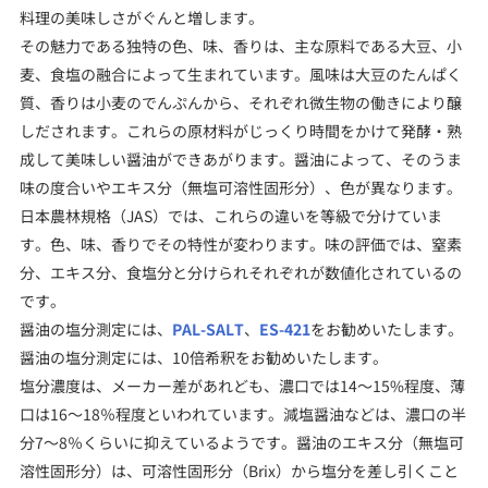
料理の美味しさがぐんと増します。
その魅力である独特の色、味、香りは、主な原料である大豆、小
麦、食塩の融合によって生まれています。風味は大豆のたんぱく
質、香りは小麦のでんぷんから、それぞれ微生物の働きにより醸
しだされます。これらの原材料がじっくり時間をかけて発酵・熟
成して美味しい醤油ができあがります。醤油によって、そのうま
味の度合いやエキス分（無塩可溶性固形分）、色が異なります。
日本農林規格（JAS）では、これらの違いを等級で分けていま
す。色、味、香りでその特性が変わります。味の評価では、窒素
分、エキス分、食塩分と分けられそれぞれが数値化されているの
です。
醤油の塩分測定には、
PAL-SALT
、
ES-421
をお勧めいたします。
醤油の塩分測定には、10倍希釈をお勧めいたします。
塩分濃度は、メーカー差があれども、濃口では14～15%程度、薄
口は16～18％程度といわれています。減塩醤油などは、濃口の半
分7～8％くらいに抑えているようです。醤油のエキス分（無塩可
溶性固形分）は、可溶性固形分（Brix）から塩分を差し引くこと