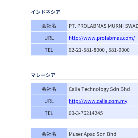
インドネシア
会社名
PT. PROLABMAS MURNI SWA
URL
http://www.prolabmas.com/
TEL
62-21-581-8000 , 581-9000
マレーシア
会社名
Calia Technology Sdn Bhd
URL
http://www.calia.com.my
TEL
60-3-76214245
会社名
Muser Apac Sdn Bhd