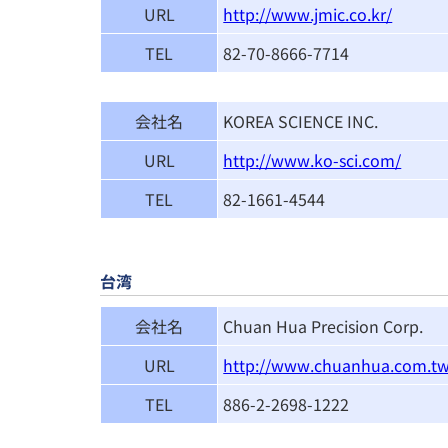
URL
http://www.jmic.co.kr/
TEL
82-70-8666-7714
会社名
KOREA SCIENCE INC.
URL
http://www.ko-sci.com/
TEL
82-1661-4544
台湾
会社名
Chuan Hua Precision Corp.
URL
http://www.chuanhua.com.t
TEL
886-2-2698-1222