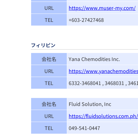
URL
https://www.muser-my.com/
TEL
+603-27427468
フィリピン
会社名
Yana Chemodities Inc.
URL
https://www.yanachemodities
TEL
6332-3468041 , 3468031 , 346
会社名
Fluid Solution, Inc
URL
https://fluidsolutions.com.ph
TEL
049-541-0447