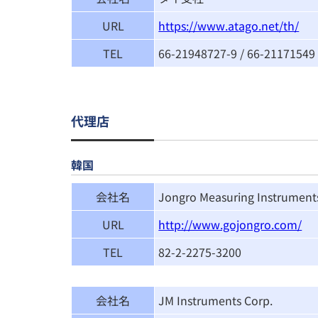
URL
https://www.atago.net/th/
TEL
66-21948727-9 / 66-21171549
代理店
韓国
会社名
Jongro Measuring Instrument
URL
http://www.gojongro.com/
TEL
82-2-2275-3200
会社名
JM Instruments Corp.