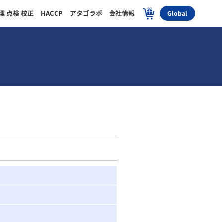
理 点検 校正
HACCP
アタゴラボ
会社情報
Global