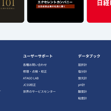
ユーザーサポート
データブック
各種お問い合わせ
屈折計
修理・点検・校正
塩分計
ATAGO LAB
旋光計
JCSS校正
pH計
す
世界のサービスセンター
酸度計
粘度計