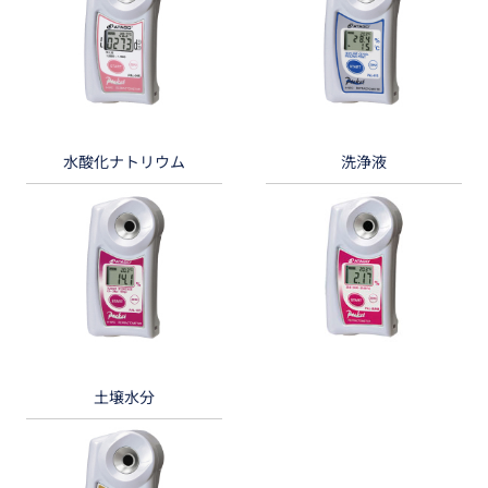
水酸化ナトリウム
洗浄液
土壌水分