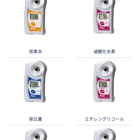
尿素水
過酸化水素
尿比重
エチレングリコール