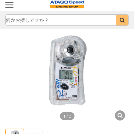
1
/
2