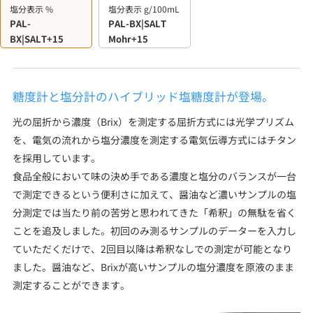
塩分表示 %
塩分表示 g/100mL
PAL-
PAL-BX|SALT
BX|SALT+15
Mohr+15
糖度計と塩分計のハイブリッド塩糖度計が登場。
光の屈折から濃度（Brix）を測定する屈折方式には光学プリズム
を、電気の流れから塩分濃度を測定する電気伝導方式にはチタン
を採用しています。
食品全般において味の決め手である濃度と塩分のバランスが一台
で測定できるという便利さに加えて、醤油など濃いサンプルの塩
分測定では当たり前の苦労と思われてきた「希釈」の無駄を省く
ことを追及しました。初回のみ測るサンプルのデーターを入力し
ていただくだけで、2回目以降は希釈なしでの測定が可能となり
ました。醤油など、Brixが高いサンプルの塩分濃度を原液のまま
測定することができます。