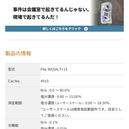
製品の情報
型式
PAL-BX|SALT+15
Cat.No.
4910
Brix : 0.0 ～ 90.0％
塩分濃度 : 0.00 ～ 15.00％
測定範囲
塩分濃度
: 0.00 ～ 28.50%
(ユーザースケール)
*
ユーザースケールは精度保証範囲外です。目安とし
てご使用ください。
Brix : 0.1％
分解能
塩分濃度 : 0.01%