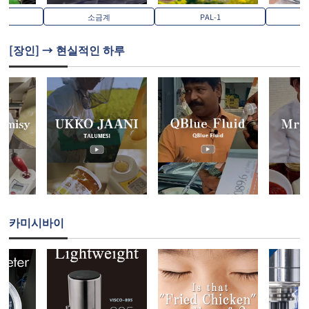
S
소금계
PAL-1
PA
[장인] → 현실적인 하루
카미시바이