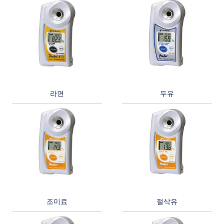
라면
두유
조미료
절삭유