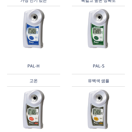
PAL-H
PAL-S
고온
유백색 샘플