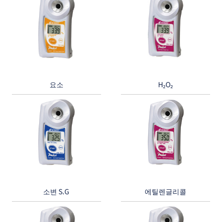
요소
H₂O₂
소변 S.G
에틸렌글리콜