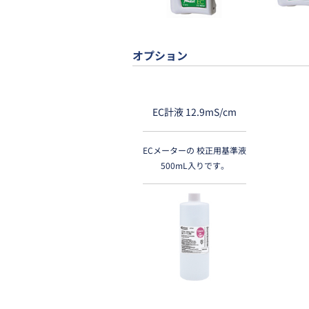
オプション
EC計液 12.9mS/cm
ECメーターの 校正用基準液
500mL入りです。