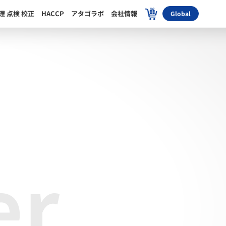
理 点検 校正
HACCP
アタゴラボ
会社情報
Global