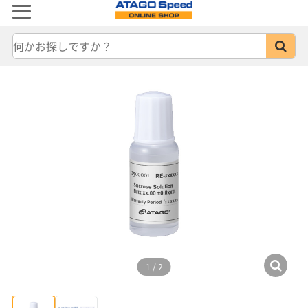
1
/
2