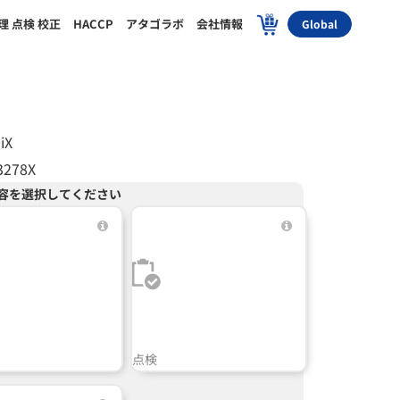
理 点検 校正
HACCP
アタゴラボ
会社情報
Global
iX
3278X
容を選択してください
点検