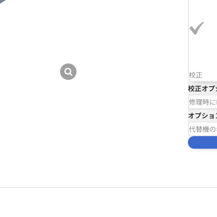
校正
校正オプ
修理時に
オプショ
代替機の