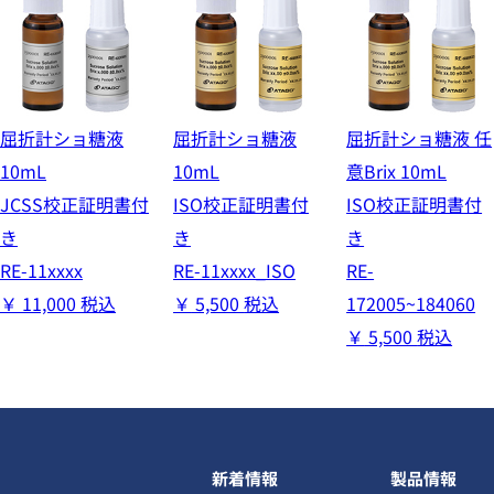
屈折計ショ糖液
屈折計ショ糖液
屈折計ショ糖液 任
10mL
10mL
意Brix 10mL
JCSS校正証明書付
ISO校正証明書付
ISO校正証明書付
き
き
き
RE-11xxxx
RE-11xxxx_ISO
RE-
￥
11,000
税込
￥
5,500
税込
172005~184060
￥
5,500
税込
新着情報
製品情報