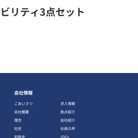
ビリティ3点セット
会社情報
ごあいさつ
求人情報
会社概要
拠点紹介
理念
会社紹介
社史
社員の声
知財史
SDGs