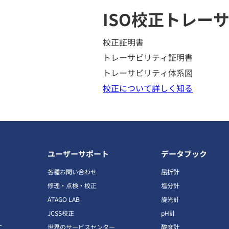
ISO校正
トレーサ
校正証明書
トレーサビリティ証明書
トレーサビリティ体系図
校正について詳しく知る
ユーザーサポート
データブック
各種お問い合わせ
屈折計
修理・点検・校正
塩分計
ATAGO LAB
旋光計
JCSS校正
pH計
す
世界のサービスセンター
酸度計