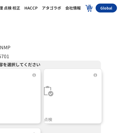
理 点検 校正
HACCP
アタゴラボ
会社情報
Global
-NMP
5701
容を選択してください
点検