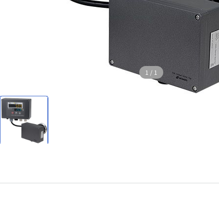
1
/
1