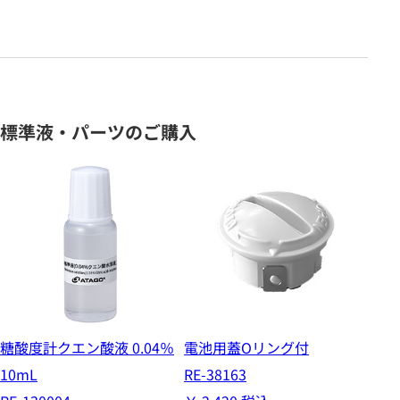
標準液・パーツのご購入
糖酸度計クエン酸液 0.04％
電池用蓋Oリング付
10mL
RE-38163