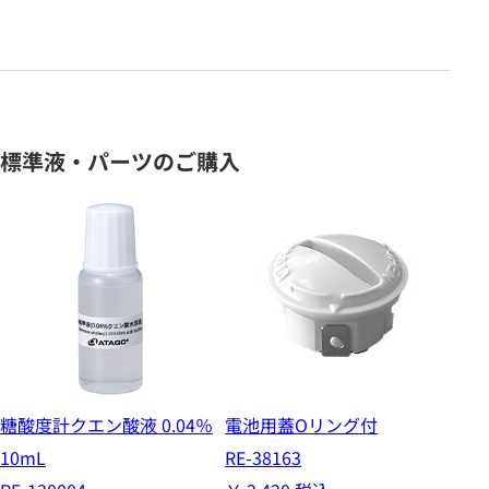
標準液・パーツのご購入
糖酸度計クエン酸液 0.04％
電池用蓋Oリング付
10mL
RE-38163