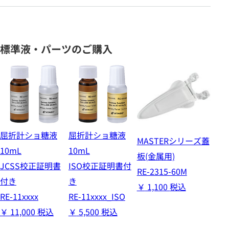
標準液・パーツのご購入
屈折計ショ糖液
屈折計ショ糖液
MASTERシリーズ蓋
10mL
10mL
板(金属用)
JCSS校正証明書
ISO校正証明書付
RE-2315-60M
付き
き
￥
1,100
税込
RE-11xxxx
RE-11xxxx_ISO
￥
11,000
税込
￥
5,500
税込