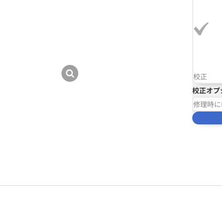
校正
校正オプ
修理時に