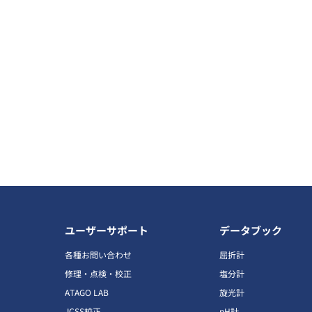
ユーザーサポート
データブック
各種お問い合わせ
屈折計
修理・点検・校正
塩分計
ATAGO LAB
旋光計
JCSS校正
pH計