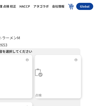
理 点検 校正
HACCP
アタゴラボ
会社情報
Global
ER-ラーメンM
2653
容を選択してください
点検