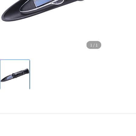
1
/
1