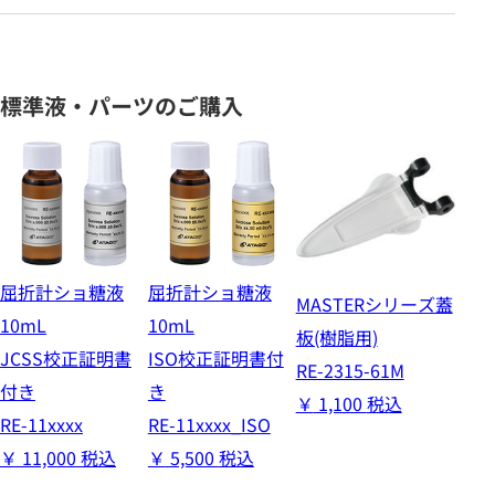
標準液・パーツのご購入
屈折計ショ糖液
屈折計ショ糖液
MASTERシリーズ蓋
10mL
10mL
板(樹脂用)
JCSS校正証明書
ISO校正証明書付
RE-2315-61M
付き
き
￥
1,100
税込
RE-11xxxx
RE-11xxxx_ISO
￥
11,000
税込
￥
5,500
税込