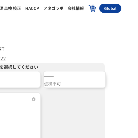
理 点検 校正
HACCP
アタゴラボ
会社情報
Global
2T
322
を選択してください
点検不可