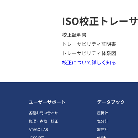
ISO校正
トレーサ
校正証明書
トレーサビリティ証明書
トレーサビリティ体系図
校正について詳しく知る
ユーザーサポート
データブック
各種お問い合わせ
屈折計
修理・点検・校正
塩分計
ATAGO LAB
旋光計
JCSS校正
pH計