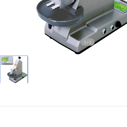
1
/
1