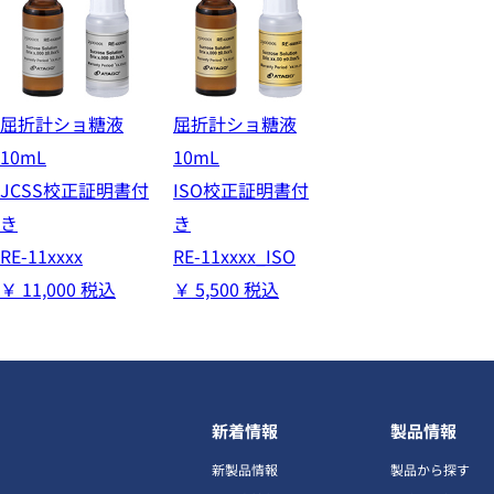
屈折計ショ糖液
屈折計ショ糖液
10mL
10mL
JCSS校正証明書付
ISO校正証明書付
き
き
RE-11xxxx
RE-11xxxx_ISO
￥
11,000
税込
￥
5,500
税込
新着情報
製品情報
新製品情報
製品から探す