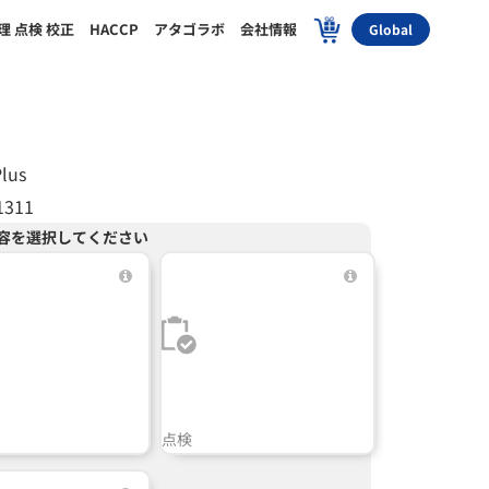
理 点検 校正
HACCP
アタゴラボ
会社情報
Global
lus
1311
容を選択してください
点検