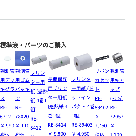
標準液・パーツのご購入
観測管
観測管
リボン
観測管
プリン
長期保存
プリンタ
用デッ
用ゴム
カセッ
用キャ
ター用
用プリン
ー用紙 (ド
キグラ
パッキ
ト
ップ
紙 (感熱
ター用紙
ットイン
ス
ン
RE-
(SUS)
紙 4巻1
(感熱紙 4
パクト 4巻
RE-
RE-
89402
RE-
組)
巻1組)
1組)
6712
78020
￥
72057
RE-
RE-8414
RE-89403
￥
990
￥
110
2,750
￥
8412
￥
8,800
￥
4,950
税込
税込
税込
1,100