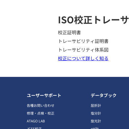
ISO校正
トレーサ
校正証明書
トレーサビリティ証明書
トレーサビリティ体系図
校正について詳しく知る
ユーザーサポート
データブック
各種お問い合わせ
屈折計
修理・点検・校正
塩分計
ATAGO LAB
旋光計
JCSS校正
pH計