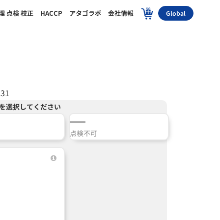
理 点検 校正
HACCP
アタゴラボ
会社情報
Global
231
を選択してください
点検不可