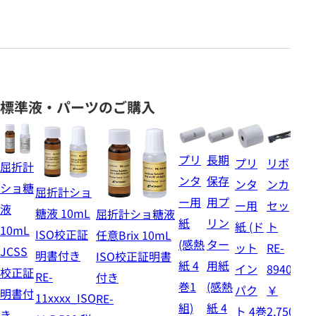
標準液・パーツのご購入
プリ
長期
プリ
リボ
交
屈折計
ンタ
保存
ンタ
ンカ
用
ショ糖
屈折計ショ
ー用
用プ
ー用
セッ
塵
液
糖液 10mL
屈折計ショ糖液
紙
リン
紙 (ド
ト
ィ
10mL
ISO校正証
任意Brix 10mL
(感熱
ター
ット
RE-
タ
JCSS
明書付き
ISO校正証明書
紙 4
用紙
イン
89402
(1
校正証
RE-
付き
巻1
(感熱
パク
￥
セ
明書付
11xxxx_ISO
RE-
組)
紙 4
ト 4巻
2,750
ト)
き