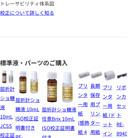
トレーサビリティ体系図
校正について詳しく知る
標準液・パーツのご購入
プリ
長期
プリ
リボ
交
屈折計
ンタ
保存
ンタ
ンカ
用
ショ糖
屈折計ショ
ー用
用プ
ー用
セッ
塵
液
糖液 10mL
屈折計ショ糖液
紙
リン
紙 (ド
ト
ィ
10mL
ISO校正証
任意Brix 10mL
(感熱
ター
ット
RE-
タ
JCSS
明書付き
ISO校正証明書
紙 4
用紙
イン
89402
(1
校正証
RE-
付き