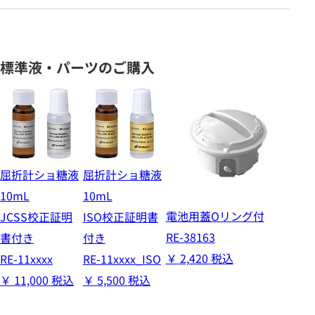
標準液・パーツのご購入
屈折計ショ糖液
屈折計ショ糖液
10mL
10mL
電池用蓋Oリング付
JCSS校正証明
ISO校正証明書
RE-38163
書付き
付き
￥
2,420
税込
RE-11xxxx
RE-11xxxx_ISO
￥
11,000
税込
￥
5,500
税込