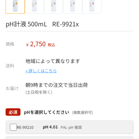
pH計液 500mL RE-9921x
2,750
価格
￥
税込
地域によって異なります
送料
» 詳しくはこちら
朝9時までの注文で当日出荷
お届け
(土日祝を除く)
必須
pHを選択してください
(複数選択可)
pH 4.01
RE-99210
PAL-pH 推奨