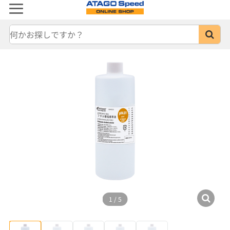
1
/
5