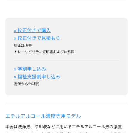
» 校正付きで購入
» 校正付きで見積もり
校正証明書
トレーサビリティ証明書および体系図
» 学割申し込み
» 福祉支援割申し込み
定価から5%割引
エチルアルコール濃度専用モデル
本器は洗浄液、冷却液などに用いるエチルアルコール液の濃度