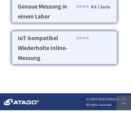
Genaue Messung in
>>>>
RX-i Serie
einem Labor
IoT-kompatibel
>>>>
Wiederholte Inline-
Messung
(C) 2003-
2026 ATAGO CO.,LTD.
All rights reserved.