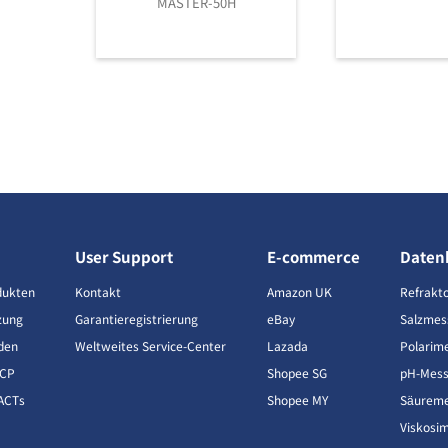
MASTER-50H
User Support
E-commerce
Daten
dukten
Kontakt
Amazon UK
Refrakt
zung
Garantieregistrierung
eBay
Salzmes
den
Weltweites Service-Center
Lazada
Polarim
CCP
Shopee SG
pH-Mess
ACTs
Shopee MY
Säureme
Viskosi