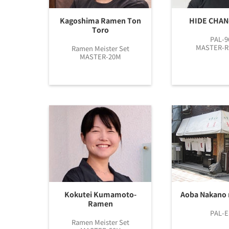
Kagoshima Ramen Ton
HIDE CHA
Toro
PAL-9
MASTER-
Ramen Meister Set
MASTER-20M
Kokutei Kumamoto-
Aoba Nakano 
Ramen
PAL-E
Ramen Meister Set