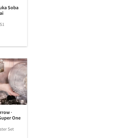
uka Soba
ai
S1
row ·
 Super One
ter Set