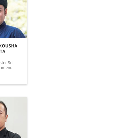
KKOUSHA
TA
ter Set
Ramenα