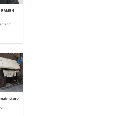
N-RAMEN
6S
Ramenα
main store
S1