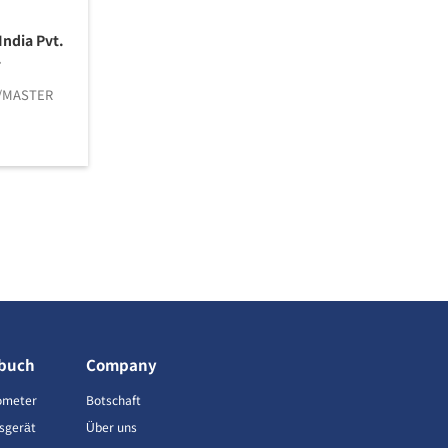
India Pvt.
.
/MASTER
buch
Company
ometer
Botschaft
sgerät
Über uns