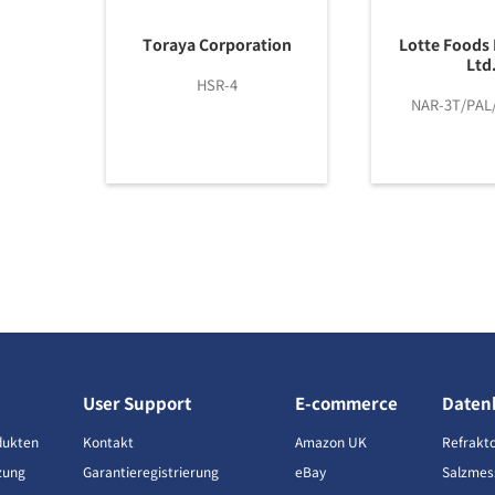
Toraya Corporation
Lotte Foods 
Ltd
HSR-4
NAR-3T/PAL
User Support
E-commerce
Daten
dukten
Kontakt
Amazon UK
Refrakt
zung
Garantieregistrierung
eBay
Salzmes