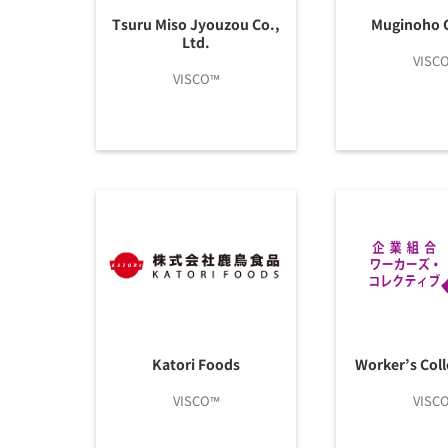
Tsuru Miso Jyouzou Co.,
Muginoho C
Ltd.
VISC
VISCO™
Katori Foods
Worker’s Coll
VISCO™
VISC