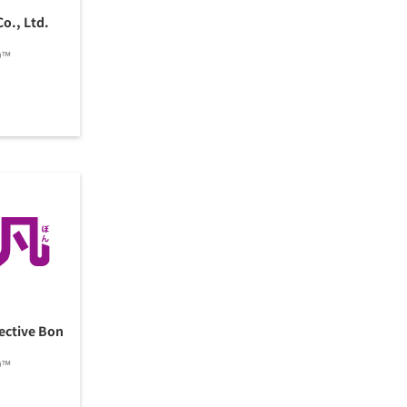
o., Ltd.
O™
ective Bon
O™