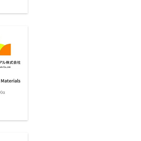
Materials
00α