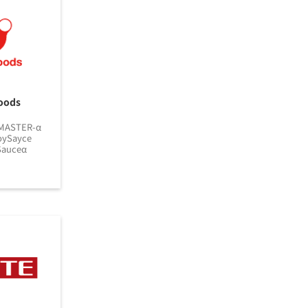
oods
/MASTER-α
ySayce
auceα