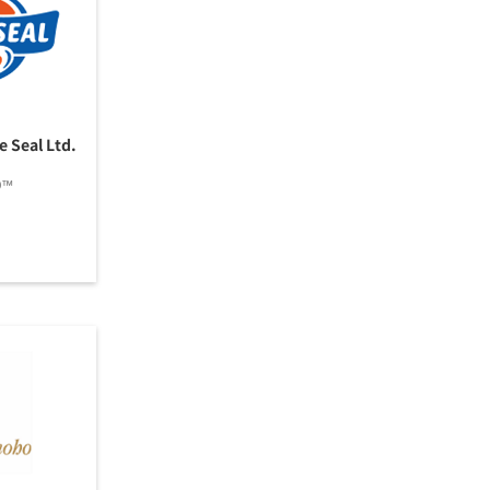
 Seal Ltd.
O™