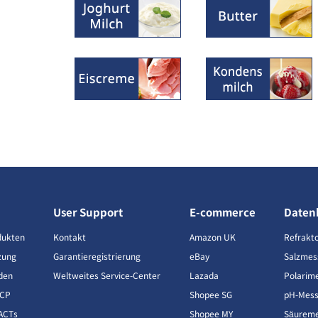
User Support
E-commerce
Daten
dukten
Kontakt
Amazon UK
Refrakt
zung
Garantieregistrierung
eBay
Salzmes
den
Weltweites Service-Center
Lazada
Polarim
CCP
Shopee SG
pH-Mess
ACTs
Shopee MY
Säureme