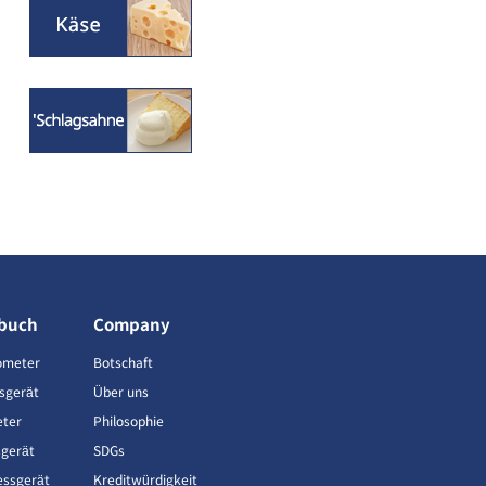
buch
Company
ometer
Botschaft
sgerät
Über uns
eter
Philosophie
gerät
SDGs
ssgerät
Kreditwürdigkeit