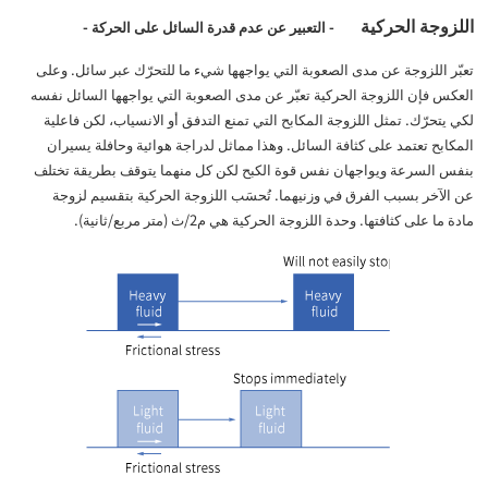
اللزوجة الحركية
- التعبير عن عدم قدرة السائل على الحركة -
تعبّر اللزوجة عن مدى الصعوبة التي يواجهها شيء ما للتحرّك عبر سائل. وعلى
العكس فإن اللزوجة الحركية تعبّر عن مدى الصعوبة التي يواجهها السائل نفسه
لكي يتحرّك. تمثل اللزوجة المكابح التي تمنع التدفق أو الانسياب، لكن فاعلية
المكابح تعتمد على كثافة السائل. وهذا مماثل لدراجة هوائية وحافلة يسيران
بنفس السرعة ويواجهان نفس قوة الكبح لكن كل منهما يتوقف بطريقة تختلف
عن الآخر بسبب الفرق في وزنيهما. تُحسَب اللزوجة الحركية بتقسيم لزوجة
مادة ما على كثافتها. وحدة اللزوجة الحركية هي م2/ث (متر مربع/ثانية).