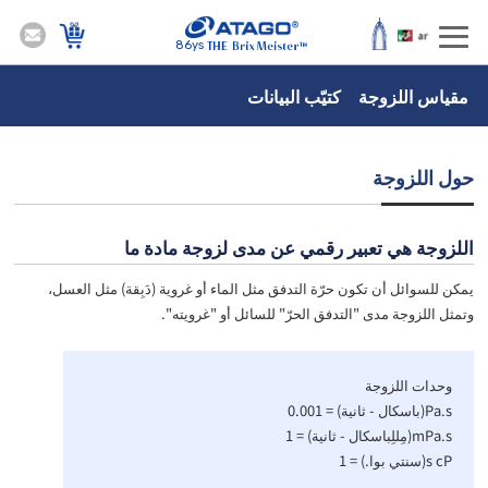
86ys
مقياس اللزوجة كتيّب البيانات
حول اللزوجة
اللزوجة هي تعبير رقمي عن مدى لزوجة مادة ما
يمكن للسوائل أن تكون حرّة التدفق مثل الماء أو غروية (دَبِقة) مثل العسل،
وتمثل اللزوجة مدى "التدفق الحرّ" للسائل أو "غرويته".
وحدات اللزوجة
Pa.s(باسكال - ثانية) = 0.001
mPa.s(مِللِباسكال - ثانية) = 1
s cP(سنتي بوا.) = 1