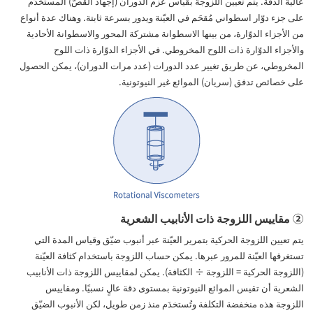
عالية الدقة. يتم تعيين اللزوجة بقياس عزم الدوران (إجهاد القصّ) المستخدَم
على جزء دوّار اسطواني مُقحَم في العيّنة ويدور بسرعة ثابتة. وهناك عدة أنواع
من الأجزاء الدوّارة، من بينها الاسطوانة مشتركة المحور والاسطوانة الأحادية
والأجزاء الدوّارة ذات اللوح المخروطي. في الأجزاء الدوّارة ذات اللوح
المخروطي، عن طريق تغيير عدد الدورات (عدد مرات الدوران)، يمكن الحصول
على خصائص تدفق (سريان) الموائع غير النيوتونية.
② مقاييس اللزوجة ذات الأنابيب الشعرية
يتم تعيين اللزوجة الحركية بتمرير العيّنة عبر أنبوب ضيّق وقياس المدة التي
تستغرقها العيّنة للمرور عبرها. يمكن حساب اللزوجة باستخدام كثافة العيّنة
(اللزوجة الحركية = اللزوجة ÷ الكثافة). يمكن لمقاييس اللزوجة ذات الأنابيب
الشعرية أن تقيس الموائع النيوتونية بمستوى دقة عالٍ نسبيًا. ومقاييس
اللزوجة هذه منخفضة التكلفة وتُستخدَم منذ زمن طويل، لكن الأنبوب الضيّق