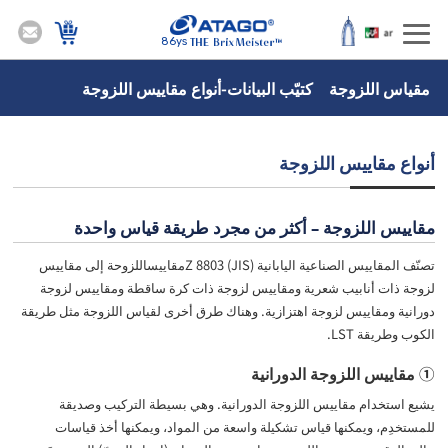
86ys
مقياس اللزوجة كتيّب البيانات-أنواع مقاييس اللزوجة
أنواع مقاييس اللزوجة
مقاييس اللزوجة – أكثر من مجرد طريقة قياس واحدة
تصنّف المقاييس الصناعية اليابانية (JIS) ‏Z 8803مقاييساللزوحة إلى مقاييس
لزوجة ذات أنابيب شعرية ومقاييس لزوجة ذات كرة ساقطة ومقاييس لزوجة
دورانية ومقاييس لزوجة اهتزازية. وهناك طرق أخرى لقياس اللزوجة مثل طريقة
الكوب وطريقة LST.
① مقاييس اللزوجة الدورانية
يشيع استخدام مقاييس اللزوجة الدورانية. وهي بسيطة التركيب وصديقة
للمستخدِم، ويمكنها قياس تشكيلة واسعة من المواد، ويمكنها أخذ قياسات