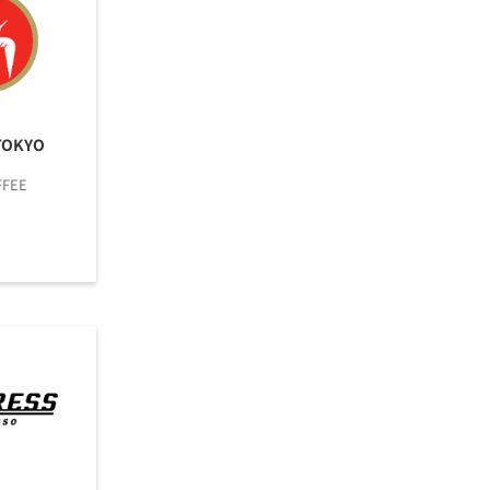
TOKYO
FFEE