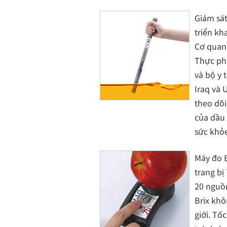
Giám sá
triển kh
Cơ quan
Thực ph
và bộ y 
Iraq và 
theo dõ
của dầu 
sức khỏ
Máy đo 
trang bị
20 nguồn
Brix khô
giới. Tố