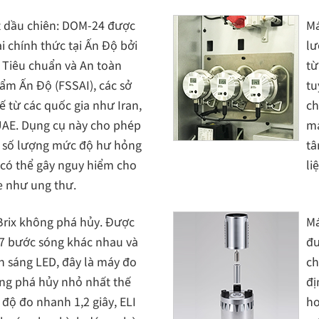
t dầu chiên: DOM-24 được
Má
ai chính thức tại Ấn Độ bởi
lư
 Tiêu chuẩn và An toàn
từ
ẩm Ấn Độ (FSSAI), các sở
tu
tế từ các quốc gia như Iran,
ch
UAE. Dụng cụ này cho phép
ma
i số lượng mức độ hư hỏng
tâ
có thể gây nguy hiểm cho
li
e như ung thư.
Brix không phá hủy. Được
Má
 7 bước sóng khác nhau và
đư
 sáng LED, đây là máy đo
ch
ng phá hủy nhỏ nhất thế
đị
c độ đo nhanh 1,2 giây, ELI
ho