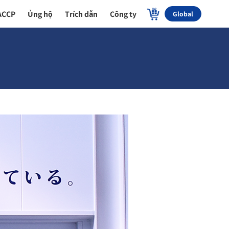
ACCP
Ủng hộ
Trích dẫn
Công ty
Global