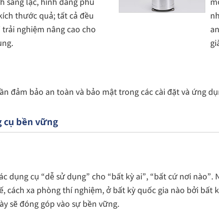
h sáng lạc, hình dáng phù
mộ
kích thước quả; tất cả đều
nh
 trải nghiệm nâng cao cho
an
ùng.
gi
n đảm bảo an toàn và bảo mật trong các cài đặt và ứng dụ
ng cụ bền vững
c dụng cụ “dễ sử dụng” cho “bất kỳ ai”, “bất cứ nơi nào”. Ng
 cách xa phòng thí nghiệm, ở bất kỳ quốc gia nào bởi bất kỳ
 này sẽ đóng góp vào sự bền vững.