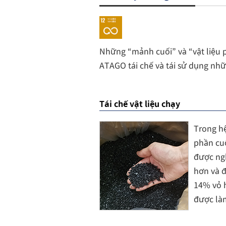
Những “mảnh cuối” và “vật liệu p
ATAGO tái chế và tái sử dụng nh
Tái chế vật liệu chạy
Trong h
phần cuố
được ng
hơn và đ
14% vỏ 
được làm