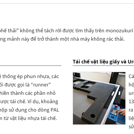
hế thải” không thể tách rời được tìm thấy trên monozukuri 
ững mảnh này để trở thành một nhà máy không rác thải.
Tái chế vật liệu giấy và U
ệ thống ép phun nhựa, các
Cá
i được gọi là “runner”
hộ
hiền thành các phần nhỏ
ur
ược tái chế. Ví dụ, khoảng
13
hộp sử dụng cho dòng PAL
ra
 từ vật liệu nhựa tái chế.
li
sử