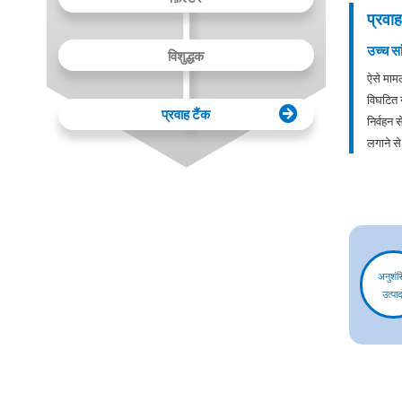
प्रवाह
उच्च सा
विशुद्धक
ऐसे मामलो
विघटित न
प्रवाह टैंक
निर्वहन
लगाने स
अनुशंस
उत्पादो