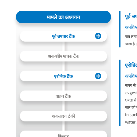
पूर्व 
मामले का अध्ययन
अपशिष्ट
पूर्व उपचार टैंक
पता लगा
जाता है
अवायवीय पाचक टैंक
एरोबि
अपशिष्ट
एरोबिक टैंक
समय से प
उपयुक्त 
वातन टैंक
क्षमता स
जल को 
In suc
अवसादन टंकी
water.
फ़िल्टर