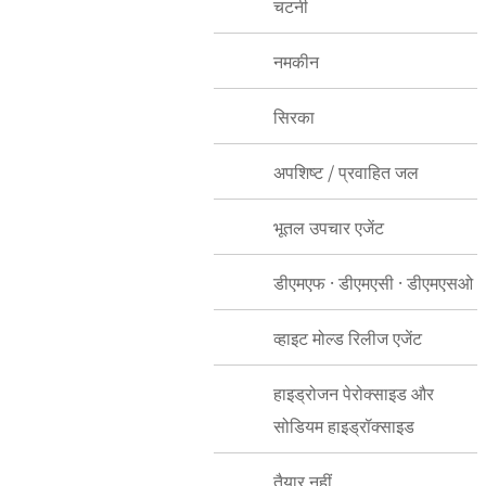
चटनी
नमकीन
सिरका
अपशिष्ट / प्रवाहित जल
भूतल उपचार एजेंट
डीएमएफ · डीएमएसी · डीएमएसओ
व्हाइट मोल्ड रिलीज एजेंट
हाइड्रोजन पेरोक्साइड और
सोडियम हाइड्रॉक्साइड
तैयार नहीं