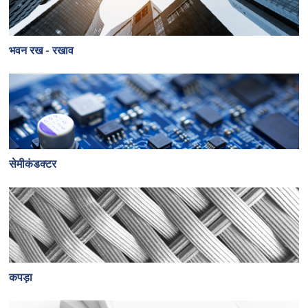
भवन रख - रखाव
सेमीकंडक्टर
कपड़ा