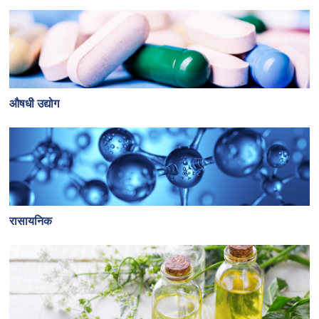
औषधी उद्योग
रासायनिक