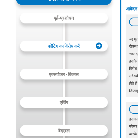
आवेदन द
पूर्व-प्रशोधन
यह मुख
कोटिंग का विरोध करें
रोकथाम
सब्सट्
इसके क
विरोध
एक्सपोजर · विकास
उद्देश
होते ह
डिजाइ
एचिंग
इसका 
स्पेसर
बेदख़ल
करके छ