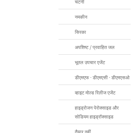
चटनी
नमकीन
सिरका
अपशिष्ट / प्रवाहित जल
भूतल उपचार एजेंट
डीएमएफ · डीएमएसी · डीएमएसओ
व्हाइट मोल्ड रिलीज एजेंट
हाइड्रोजन पेरोक्साइड और
सोडियम हाइड्रॉक्साइड
तैयार नहीं