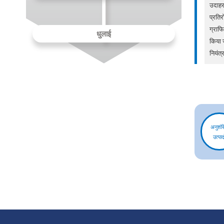
उदाहरण
प्रति
ग्राफि
धुलाई
किया ज
नियंत
अनुशंस
उत्पादो