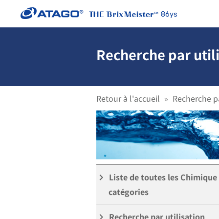
86ys
Recherche par util
Retour à l'accueil
Recherche pa
Liste de toutes les Chimique
keyboard_arrow_right
catégories
Recherche par utilisation
keyboard_arrow_right