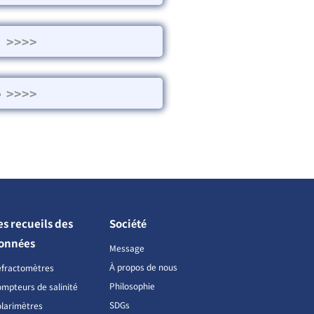
>>>>
e
>>>>
es recueils des
Société
onnées
Message
À propos de nous
éfractomètres
Philosophie
mpteurs de salinité
SDGs
larimètres