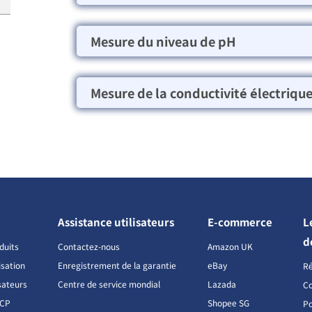
Mesure du niveau de pH
Mesure de la conductivité électriqu
Assistance utilisateurs
E-commerce
L
d
duits
Contactez-nous
Amazon UK
isation
Enregistrement de la garantie
eBay
R
sateurs
Centre de service mondial
Lazada
Co
CCP
Shopee SG
Po