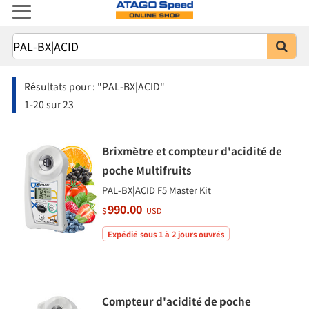
Résultats pour :
"PAL-BX|ACID"
1-20
sur
23
Brixmètre et compteur d'acidité de
poche Multifruits
PAL-BX|ACID F5 Master Kit
990.00
$
USD
Expédié sous 1 à 2 jours ouvrés
Compteur d'acidité de poche