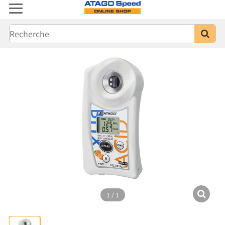
1
/
1