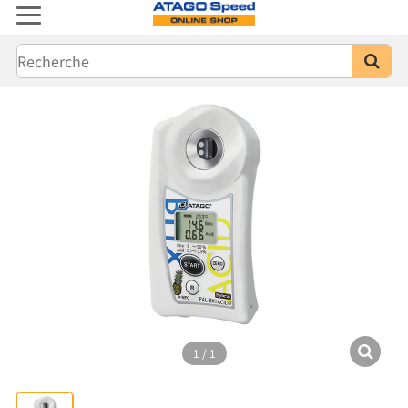
1
/
1