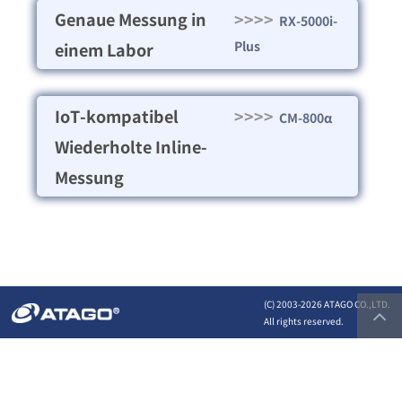
Genaue Messung in
>>>>
RX-5000i-
Plus
einem Labor
IoT-kompatibel
>>>>
CM-800α
Wiederholte Inline-
Messung
(C) 2003-
2026 ATAGO CO.,LTD.
All rights reserved.