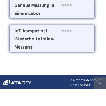
Genaue Messung in
>>>>
einem Labor
IoT-kompatibel
>>>>
Wiederholte Inline-
Messung
(C) 2003-
2026 ATAGO CO.,LTD.
All rights reserved.