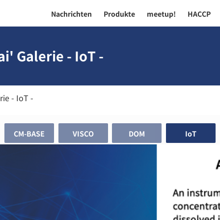
Nachrichten
Produkte
meetup!
HACCP
' Galerie - IoT -
ie - IoT -
CM-BASE
VISCO
DOM
IoT