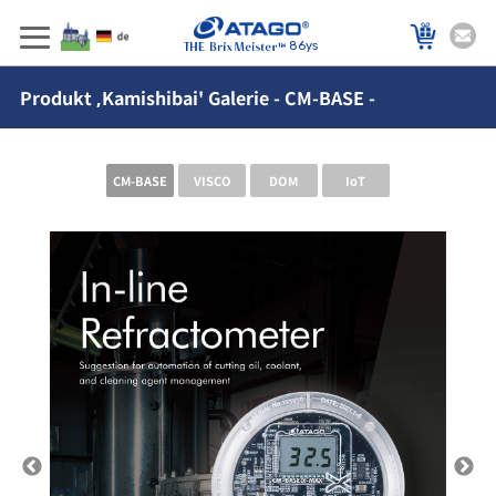
86ys
Produkt ‚Kamishibai' Galerie - CM-BASE -
CM-BASE
VISCO
DOM
IoT