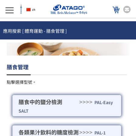
86ys
應用搜索 [ 體育運動 - 膳食管理 ]
膳食管理
點擊選擇型號。
膳食中的鹽分檢測
>>>>
PAL-Easy
SALT
各類果汁飲料的糖度檢測
>>>>
PAL-1