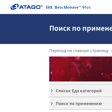
86ys
Поиск по примене
Переход на главную страницу
Список Еда категорий
keyboard_arrow_right
Поиск по применению
keyboard_arrow_right