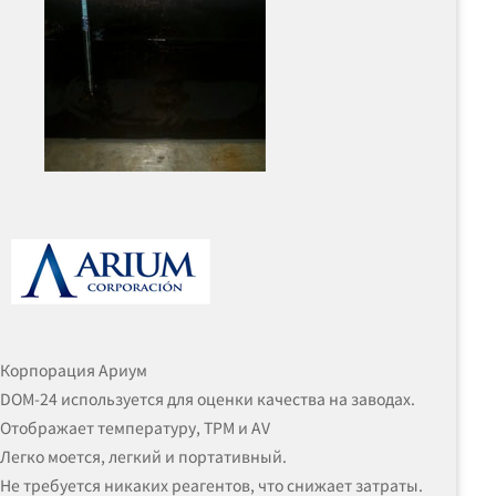
Корпорация Ариум
DOM-24 используется для оценки качества на заводах.
Отображает температуру, TPM и AV
Легко моется, легкий и портативный.
Не требуется никаких реагентов, что снижает затраты.