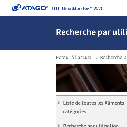
86ys
Recherche par util
Retour à l'accueil
Recherche pa
pH ]
Liste de toutes les Aliments
keyboard_arrow_right
catégories
Recherche par utilisation
keyboard_arrow_right