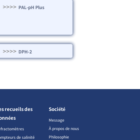
>>>>
PAL-pH Plus
>>>>
DPH-2
es recueils des
Société
onnées
Message
À propos de nous
éfractomètres
Philosophie
mpteurs de salinité