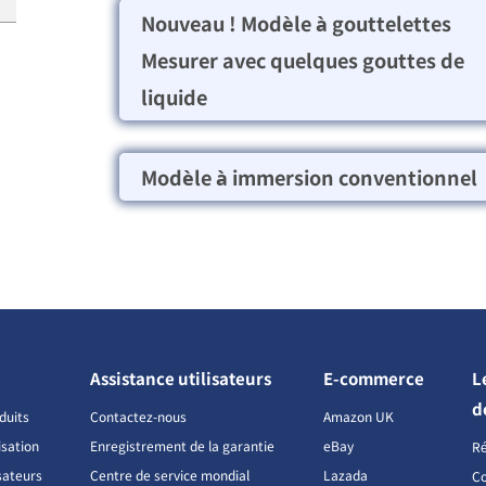
Nouveau ! Modèle à gouttelettes
Mesurer avec quelques gouttes de
liquide
Modèle à immersion conventionnel
Assistance utilisateurs
E-commerce
L
d
duits
Contactez-nous
Amazon UK
isation
Enregistrement de la garantie
eBay
R
sateurs
Centre de service mondial
Lazada
Co