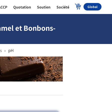
ACCP
Quotation
Soutien
Société
Global
ramel et Bonbons-
s
pH