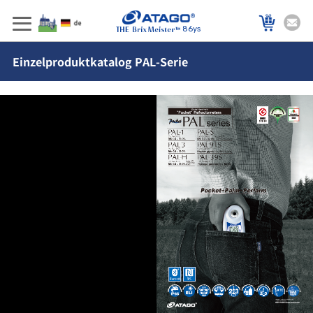
86ys
Einzelproduktkatalog PAL-Serie